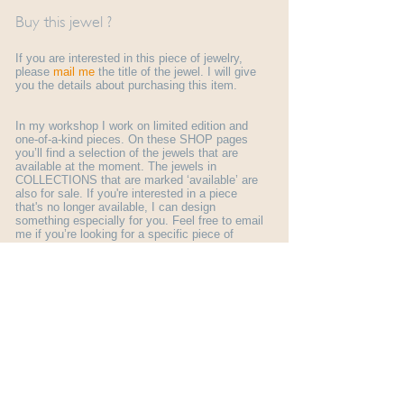
Buy this jewel ?
If you are interested in this piece of jewelry,
please
mail me
the title of the jewel. I will give
you the details about purchasing this item.
In my workshop I work on limited edition and
one-of-a-kind pieces. On these SHOP pages
you’ll find a selection of the jewels that are
available at the moment. The jewels in
COLLECTIONS that are marked ‘available’ are
also for sale. If you're interested in a piece
that's no longer available, I can design
something especially for you. Feel free to email
me if you’re looking for a specific piece of
jewelry.
More general information about ordering a jewel
you find here:
shop info
.
© Margo Nelissen 2026 all rights reserved