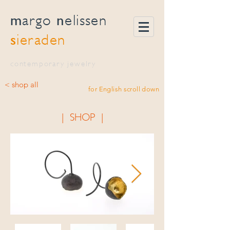
m
n
argo
elissen
s
ieraden
contemporary jewelry
< shop all
for English scroll down
| SHOP |