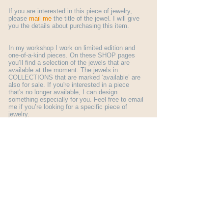
If you are interested in this piece of jewelry,
please
mail me
the title of the jewel. I will give
you the details about purchasing this item.
In my workshop I work on limited edition and
one-of-a-kind pieces. On these SHOP pages
you’ll find a selection of the jewels that are
available at the moment. The jewels in
COLLECTIONS that are marked ‘available’ are
also for sale. If you're interested in a piece
that's no longer available, I can design
something especially for you. Feel free to email
me if you’re looking for a specific piece of
jewelry.
More general information about ordering a jewel
you find here:
shop info
.
© Margo Nelissen 2026 all rights reserved
Subscribe to my newsletter