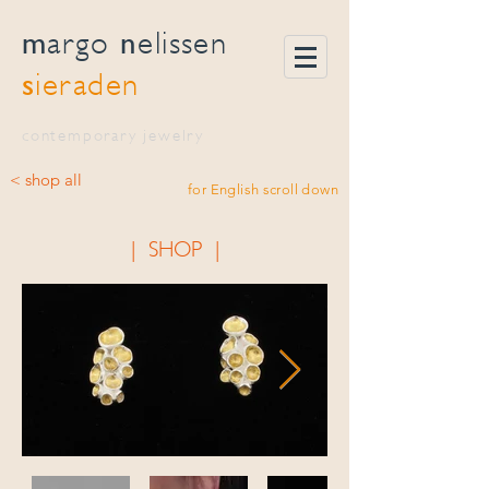
m
n
argo
elissen
s
ieraden
contemporary jewelry
< shop all
for English scroll down
| SHOP |