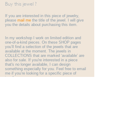
Buy this jewel ?
If you are interested in this piece of jewelry,
please
mail me
the title of the jewel. I will give
you the details about purchasing this item.
In my workshop I work on limited edition and
one-of-a-kind pieces. On these SHOP pages
you’ll find a selection of the jewels that are
available at the moment. The jewels in
COLLECTIONS that are marked ‘available’ are
also for sale. If you're interested in a piece
that's no longer available, I can design
something especially for you. Feel free to email
me if you’re looking for a specific piece of
jewelry.
More general information about ordering a jewel
you find here:
shop info
.
© Margo Nelissen 2026 all rights reserved