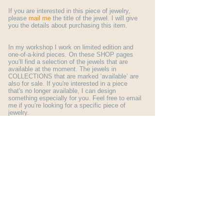
If you are interested in this piece of jewelry,
please
mail me
the title of the jewel. I will give
you the details about purchasing this item.
In my workshop I work on limited edition and
one-of-a-kind pieces. On these SHOP pages
you’ll find a selection of the jewels that are
available at the moment. The jewels in
COLLECTIONS that are marked ‘available’ are
also for sale. If you're interested in a piece
that's no longer available, I can design
something especially for you. Feel free to email
me if you’re looking for a specific piece of
jewelry.
More general information about ordering a jewel
you find here:
shop info
.
© Margo Nelissen 2026 all rights reserved
Subscribe to my newsletter