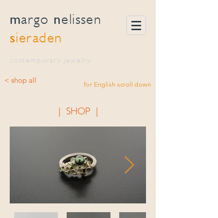
m
n
argo
elissen
s
ieraden
contemporary jewelry
< shop all
for English scroll down
| SHOP |