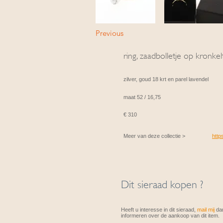
Previous
ring, zaadbolletje op kronkel
zilver, goud 18 krt en parel lavendel
maat 52 / 16,75
€ 310
Meer van deze collectie >
http
Dit sieraad kopen ?
Heeft u interesse in dit sieraad,
mail mij
dan
informeren over de aankoop van dit item.