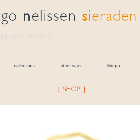
n
s
rgo
elissen
ieraden
porary jewelry
collections
other work
Margo
| SHOP |