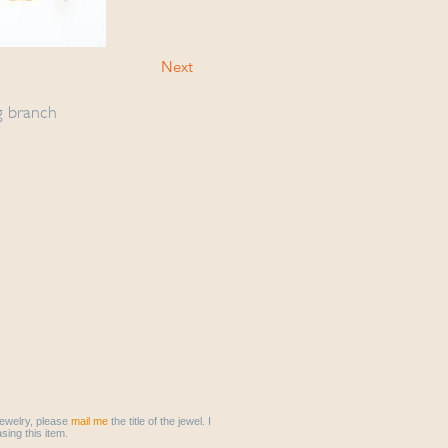
Next
g branch
 jewelry, please
mail me
the title of the jewel. I
sing this item.