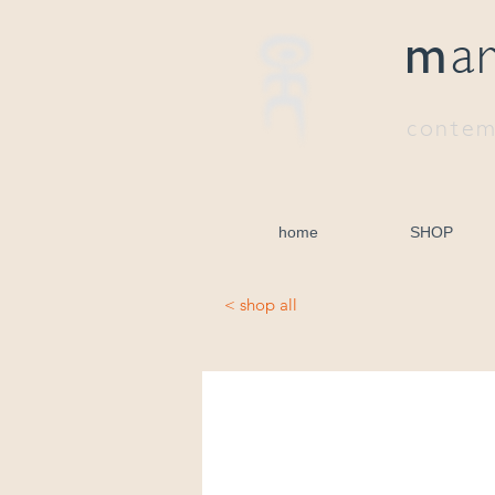
m
a
contem
home
SHOP
< shop all