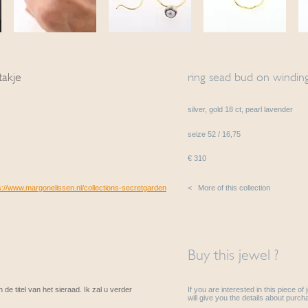
takje
ring sead bud on windin
silver, gold 18 ct, pearl lavender
seize 52 / 16,75
€ 310
s://www.margonelissen.nl/collections-secretgarden
< More of this collection
Buy this jewel ?
 de titel van het sieraad. Ik zal u verder
If you are interested in this piece of
will give you the details about purcha