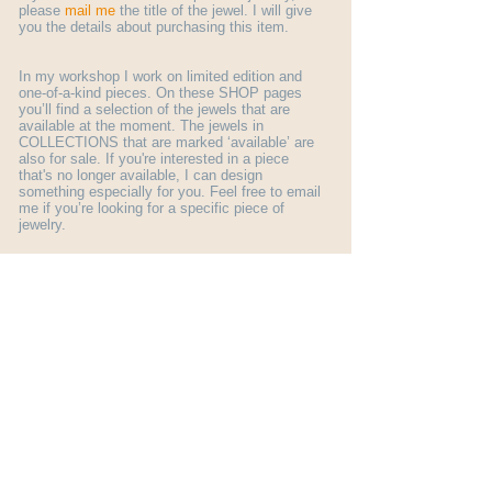
please
mail me
the title of the jewel. I will give
you the details about purchasing this item.
In my workshop I work on limited edition and
one-of-a-kind pieces. On these SHOP pages
you’ll find a selection of the jewels that are
available at the moment. The jewels in
COLLECTIONS that are marked ‘available’ are
also for sale. If you're interested in a piece
that's no longer available, I can design
something especially for you. Feel free to email
me if you’re looking for a specific piece of
jewelry.
More general information about ordering a jewel
you find here:
shop info
.
© Margo Nelissen 2026 all rights reserved
Subscribe to my newsletter