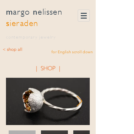
m
n
argo
elissen
s
ieraden
contemporary jewelry
< shop all
for English scroll down
| SHOP |