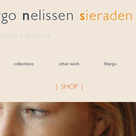
n
s
rgo
elissen
ieraden
porary jewelry
collections
other work
Margo
| SHOP |