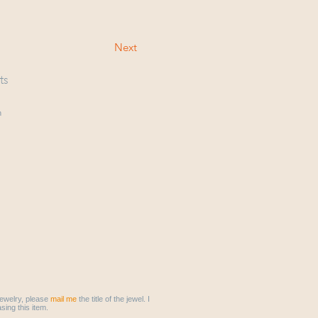
Next
ts
n
 jewelry, please
mail me
the title of the jewel. I
sing this item.