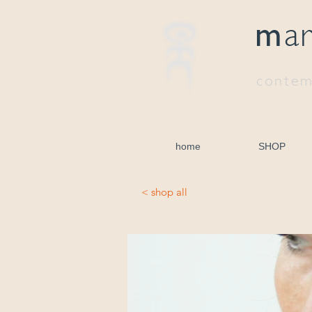
m
a
contem
home
SHOP
< shop all