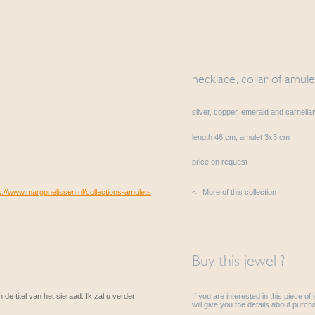
necklace, collar of amule
silver, copper, emerald and carnelia
length 46 cm, amulet 3x3 cm
price on request
s://www.margonelissen.nl/collections-amulets
< More of this collection
Buy this jewel ?
 de titel van het sieraad. Ik zal u verder
If you are interested in this piece of
will give you the details about purcha