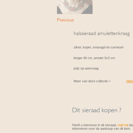
Previous
halssieraad amulettenkraag
zilver, koper, smaragd en carneool
lengte 46 cm, amulet 3x3 cm
prijs op aanvraag
Meer van deze collectie >
http
Dit sieraad kopen ?
Heeft u interesse in dit sieraad,
mail mij
dan
informeren over de aankoop van dit item.