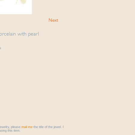
Next
orcelain with pearl
s
 jewelry, please
mail me
the title of the jewel. I
sing this item.