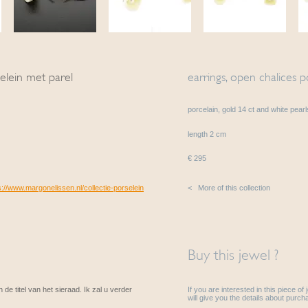
elein met parel
earrings, open chalices p
porcelain, gold 14 ct and white pearl
length 2 cm
€ 295
s://www.margonelissen.nl/collectie-porselein
< More of this collection
Buy this jewel ?
 de titel van het sieraad. Ik zal u verder
If you are interested in this piece of
will give you the details about purcha