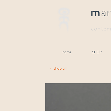
m
a
contem
home
SHOP
< shop all