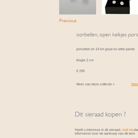
Previous
oorbellen, open kelkjes pors
porselein en 14 krt goud en witte parels
lengte 2 cm
€ 295
Meer van deze collectie >
http
Dit sieraad kopen ?
Heeft u interesse in dit sieraad,
mail mij
dan
informeren over de aankoop van dit item.