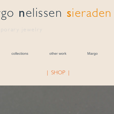
n
s
rgo
elissen
ieraden
porary jewelry
collections
other work
Margo
| SHOP |