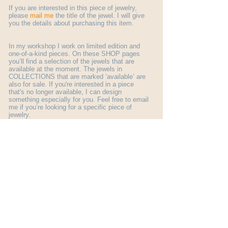
If you are interested in this piece of jewelry,
please
mail me
the title of the jewel. I will give
you the details about purchasing this item.
In my workshop I work on limited edition and
one-of-a-kind pieces. On these SHOP pages
you’ll find a selection of the jewels that are
available at the moment. The jewels in
COLLECTIONS that are marked ‘available’ are
also for sale. If you're interested in a piece
that's no longer available, I can design
something especially for you. Feel free to email
me if you’re looking for a specific piece of
jewelry.
More general information about ordering a jewel
you find here:
shop info
.
© Margo Nelissen 2026 all rights reserved
Subscribe to my newsletter