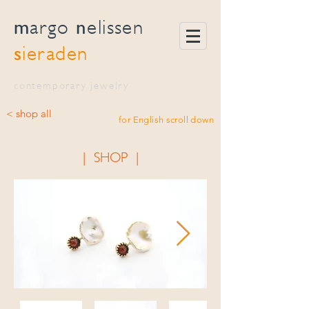
m
n
argo
elissen
s
ieraden
contemporary jewelry
< shop all
for English scroll down
| SHOP |