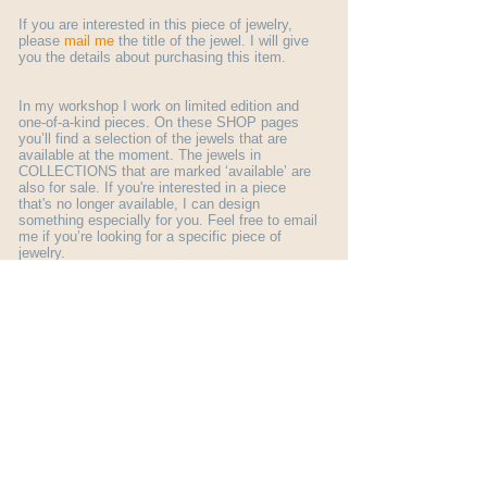
If you are interested in this piece of jewelry,
please
mail me
the title of the jewel. I will give
you the details about purchasing this item.
In my workshop I work on limited edition and
one-of-a-kind pieces. On these SHOP pages
you’ll find a selection of the jewels that are
available at the moment. The jewels in
COLLECTIONS that are marked ‘available’ are
also for sale. If you're interested in a piece
that's no longer available, I can design
something especially for you. Feel free to email
me if you’re looking for a specific piece of
jewelry.
More general information about ordering a jewel
you find here:
shop info
.
© Margo Nelissen 2026 all rights reserved
Subscribe to my newsletter