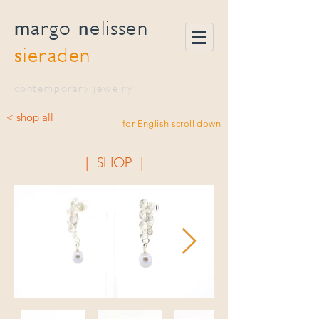
m
n
argo
elissen
s
ieraden
contemporary jewelry
< shop all
for English scroll down
| SHOP |