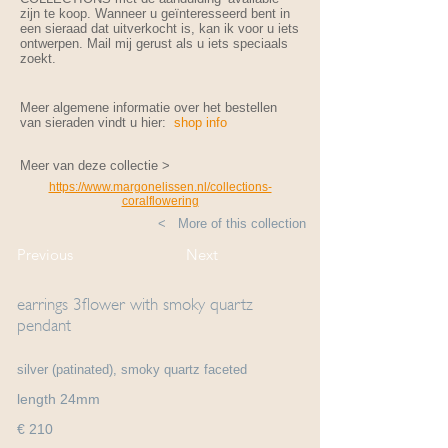
zijn te koop. Wanneer u geïnteresseerd bent in
een sieraad dat uitverkocht is, kan ik voor u iets
ontwerpen. Mail mij gerust als u iets speciaals
zoekt.
Meer algemene informatie over het bestellen
van sieraden vindt u hier:
shop info
Meer van deze collectie >
https://www.margonelissen.nl/collections-
coralflowering
< More of this collection
Previous
Next
earrings 3flower with smoky quartz
pendant
silver (patinated), smoky quartz faceted
length 24mm
€ 210