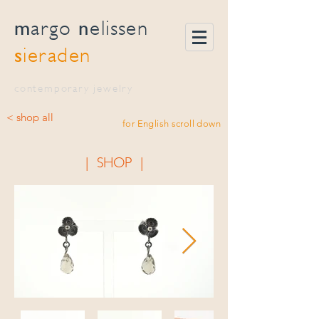
m
n
argo
elissen
s
ieraden
contemporary jewelry
< shop all
for English scroll down
| SHOP |