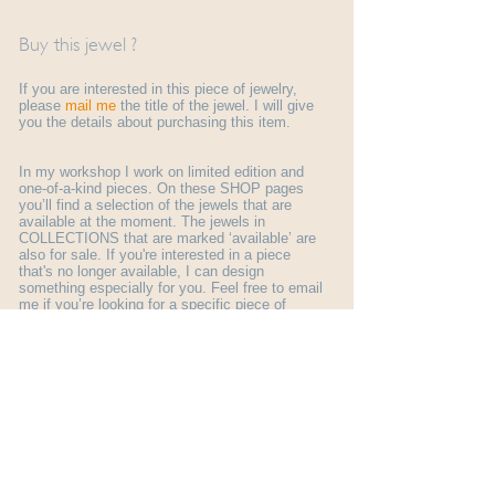
Buy this jewel ?
If you are interested in this piece of jewelry,
please
mail me
the title of the jewel. I will give
you the details about purchasing this item.
In my workshop I work on limited edition and
one-of-a-kind pieces. On these SHOP pages
you’ll find a selection of the jewels that are
available at the moment. The jewels in
COLLECTIONS that are marked ‘available’ are
also for sale. If you're interested in a piece
that's no longer available, I can design
something especially for you. Feel free to email
me if you’re looking for a specific piece of
jewelry.
More general information about ordering a jewel
you find here:
shop info
.