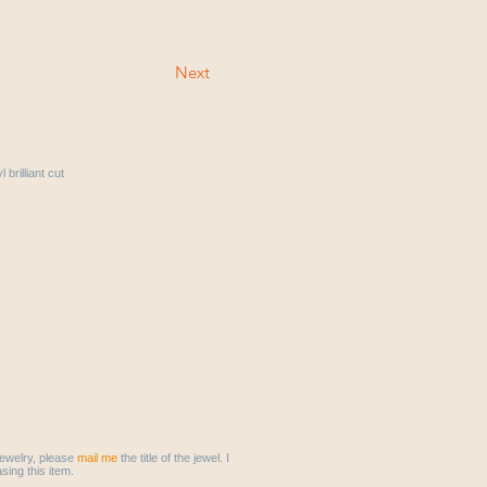
Next
 brilliant cut
 jewelry, please
mail me
the title of the jewel. I
sing this item.