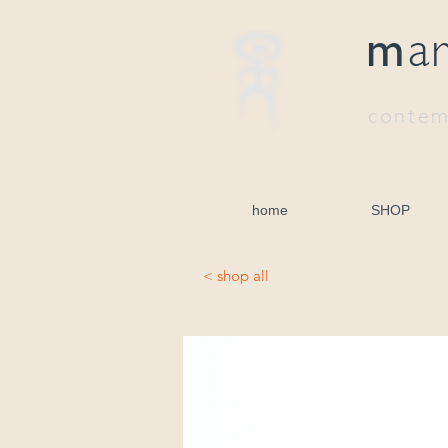
m
a
contem
home
SHOP
< shop all