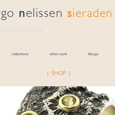
n
s
rgo
elissen
ieraden
porary jewelry
collections
other work
Margo
| SHOP |