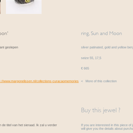
moon'
ring, Sun and Moon
liant geslepen
silver patinated, gold and yellow beryl
seize 55, 17,5
€ 665
s://www.margonelissen.nl/collections-curacaomemories
< More of this collection
Buy this jewel ?
 de titel van het sieraad. Ik zal u verder
If you are interested in this piece of
will give you the details about purcha