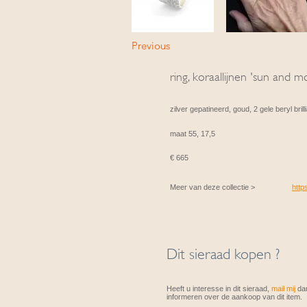
Previous
ring, koraallijnen 'sun and 
zilver gepatineerd, goud, 2 gele beryl bril
maat 55, 17,5
€ 665
Meer van deze collectie >
http
Dit sieraad kopen ?
Heeft u interesse in dit sieraad,
mail mij
dan
informeren over de aankoop van dit item.