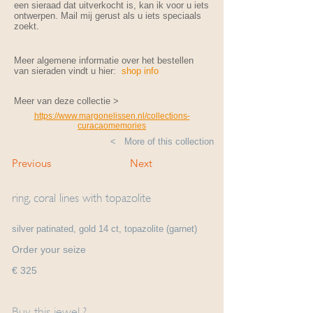
een sieraad dat uitverkocht is, kan ik voor u iets
ontwerpen. Mail mij gerust als u iets speciaals
zoekt.
Meer algemene informatie over het bestellen
van sieraden vindt u hier:
shop info
Meer van deze collectie >
https://www.margonelissen.nl/collections-
curacaomemories
< More of this collection
Previous
Next
ring, coral lines with topazolite
silver patinated, gold 14 ct, topazolite (garnet)
Order your seize
€ 325
Buy this jewel ?