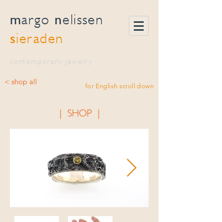
m
n
argo
elissen
s
ieraden
contemporary jewelry
< shop all
for English scroll down
| SHOP |