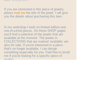
If you are interested in this piece of jewelry,
please
mail me
the title of the jewel. I will give
you the details about purchasing this item.
In my workshop I work on limited edition and
one-of-a-kind pieces. On these SHOP pages
you’ll find a selection of the jewels that are
available at the moment. The jewels in
COLLECTIONS that are marked ‘available’ are
also for sale. If you're interested in a piece
that's no longer available, I can design
something especially for you. Feel free to email
me if you’re looking for a specific piece of
jewelry.
More general information about ordering a jewel
you find here:
shop info
.
© Margo Nelissen 2026 all rights reserved
Subscribe to my newsletter