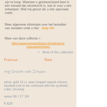
zijn te koop. Wanneer u geïnteresseerd bent in
een sieraad dat uitverkocht is, kan ik voor u iets
ontwerpen. Mail mij gerust als u iets speciaals
zoekt.
Meer algemene informatie over het bestellen
van sieraden vindt u hier:
shop info
Meer van deze collectie >
https://www.margonelissen.nl/collections-
curacaomemories
< More of this collection
Previous
Next
ring Growth with Zirkoon
silver, gold 14 ct, pear shaped natural zirkoon,
facetted (not to be confused with the synthetic
cubic zirconia)
seize 56 / 17 3/4
€ 625