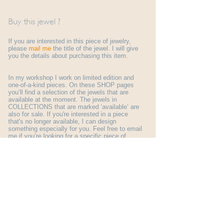
Buy this jewel ?
If you are interested in this piece of jewelry,
please
mail me
the title of the jewel. I will give
you the details about purchasing this item.
In my workshop I work on limited edition and
one-of-a-kind pieces. On these SHOP pages
you’ll find a selection of the jewels that are
available at the moment. The jewels in
COLLECTIONS that are marked ‘available’ are
also for sale. If you're interested in a piece
that's no longer available, I can design
something especially for you. Feel free to email
me if you’re looking for a specific piece of
jewelry.
More general information about ordering a jewel
you find here:
shop info
.