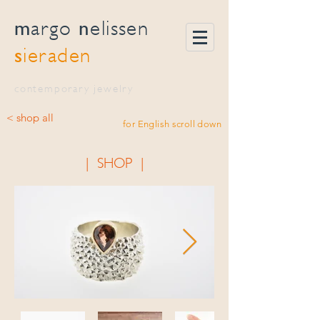
m
n
argo
elissen
s
ieraden
contemporary jewelry
< shop all
for English scroll down
| SHOP |