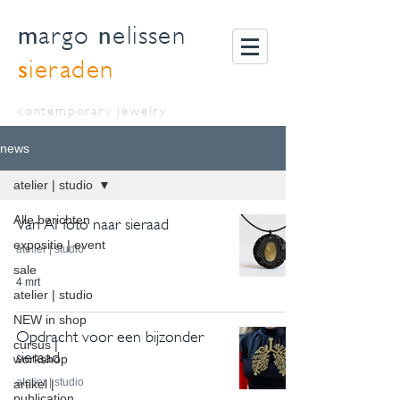
m
n
argo
elissen
s
ieraden
contemporary jewelry
news
atelier | studio
Alle berichten
Van AI foto naar sieraad
expositie | event
atelier | studio
sale
4 mrt
atelier | studio
NEW in shop
Opdracht voor een bijzonder
cursus |
sieraad
workshop
atelier | studio
artikel |
publication