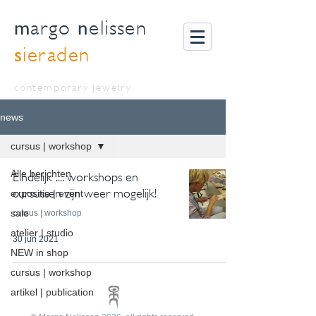
m
n
argo
elissen
s
ieraden
contemporary jewelry
news
cursus | workshop
Alle berichten
Eindelijk .... workshops en
cursussen zijn weer mogelijk!
expositie | event
sale
cursus | workshop
atelier | studio
30 jun 2021
NEW in shop
cursus | workshop
artikel | publication