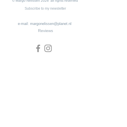
© Margo Nelissen 2026 all rights reserved
Subscribe to my newsletter
e-mail:
margonelissen@planet.nl
Reviews
Shop info
Algemene
voorwaarden
Privacy
Veenendaal Utrecht The Netherlands
Sieraad onderhoud | Jewelry care