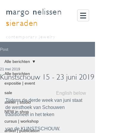
m
n
argo
elissen
s
ieraden
contemporary jewelry
Post
Alle berichten
21 mei 2019
Alle berichten
Kunstschouw 15 - 23 juni 2019
expositie | event
sale
English below   
Tijdens de derde week van juni staat 
atelier | studio
de westhoek van Schouwen 
NEW in shop
traditioneel in het teken
cursus | workshop
van de KUNSTSCHOUW. 
artikel | publication