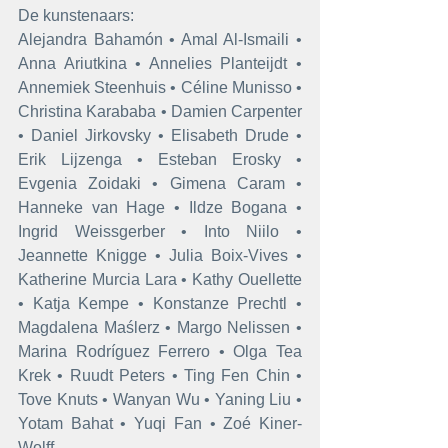
De kunstenaars:
Alejandra Bahamón • Amal Al-Ismaili • 
Anna Ariutkina • Annelies Planteijdt • 
Annemiek Steenhuis • Céline Munisso • 
Christina Karababa • Damien Carpenter 
• Daniel Jirkovsky • Elisabeth Drude • 
Erik Lijzenga • Esteban Erosky • 
Evgenia Zoidaki • Gimena Caram • 
Hanneke van Hage • Ildze Bogana • 
Ingrid Weissgerber • Into Niilo • 
Jeannette Knigge • Julia Boix-Vives • 
Katherine Murcia Lara • Kathy Ouellette 
• Katja Kempe • Konstanze Prechtl • 
Magdalena Maślerz • Margo Nelissen • 
Marina Rodríguez Ferrero • Olga Tea 
Krek • Ruudt Peters • Ting Fen Chin • 
Tove Knuts • Wanyan Wu • Yaning Liu • 
Yotam Bahat • Yuqi Fan • Zoé Kiner-
Wolff