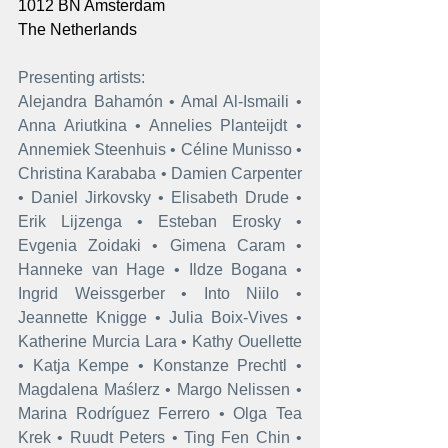
1012 BN Amsterdam
The Netherlands
Presenting artists:
Alejandra Bahamón • Amal Al-Ismaili • 
Anna Ariutkina • Annelies Planteijdt • 
Annemiek Steenhuis • Céline Munisso • 
Christina Karababa • Damien Carpenter 
• Daniel Jirkovsky • Elisabeth Drude • 
Erik Lijzenga • Esteban Erosky • 
Evgenia Zoidaki • Gimena Caram • 
Hanneke van Hage • Ildze Bogana • 
Ingrid Weissgerber • Into Niilo • 
Jeannette Knigge • Julia Boix-Vives • 
Katherine Murcia Lara • Kathy Ouellette 
• Katja Kempe • Konstanze Prechtl • 
Magdalena Maślerz • Margo Nelissen • 
Marina Rodríguez Ferrero • Olga Tea 
Krek • Ruudt Peters • Ting Fen Chin • 