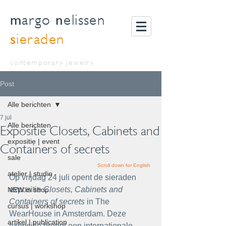
m
n
argo
elissen
s
ieraden
contemporary jewelry
Post
Alle berichten
7 jul
Alle berichten
Expositie Closets, Cabinets and
expositie | event
Containers of secrets
sale
Scroll down for English
atelier | studio
Op vrijdag 24 juli opent de sieraden 
expositie
 Closets, Cabinets and 
NEW in shop
Containers of secrets 
in The 
cursus | workshop
WearHouse in Amsterdam. Deze 
artikel | publication
expositie brengt een internationale 