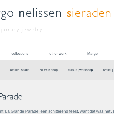
n
s
rgo
elissen
ieraden
porary jewelry
collections
other work
Margo
atelier | studio
NEW in shop
cursus | workshop
artikel 
Parade
 'La Grande Parade, een schitterend feest, want dat was het'. D