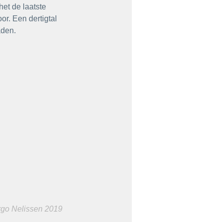
het de laatste 
r. Een dertigtal 
aden.
go Nelissen 2019