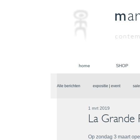
m
a
contem
home
SHOP
Alle berichten
expositie | event
sale
1 mrt 2019
La Grande 
Op zondag 3 maart opent