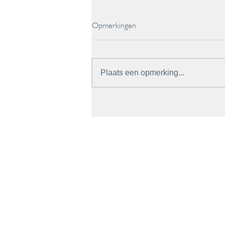
Opmerkingen
Plaats een opmerking...
Expositie Closets, Cabinets and
Containers of secrets