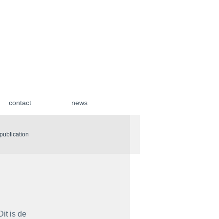
contact
news
| publication
it is de 