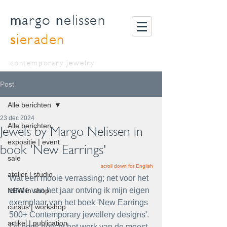
m
n
argo
elissen
s
ieraden
contemporary jewelry
Post
Alle berichten
23 dec 2024
Alle berichten
Jewels by Margo Nelissen in
expositie | event
book 'New Earrings'
sale
scroll down for English
atelier | studio
Wat een mooie verrassing; net voor het 
einde van het jaar ontving ik mijn eigen 
NEW in shop
exemplaar van het boek 'New Earrings  
cursus | workshop
500+ Contemporary jewellery designs'. 
artikel | publication
Dit boek belicht het werk van de meest 