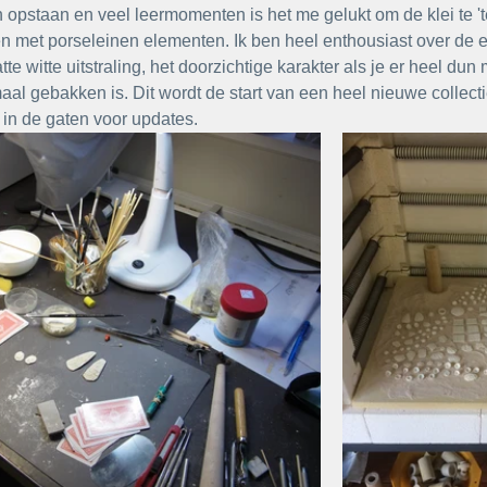
n opstaan en veel leermomenten is het me gelukt om de klei te 
ken met porseleinen elementen. Ik ben heel enthousiast over de
tte witte uitstraling, het doorzichtige karakter als je er heel du
aal gebakken is. Dit wordt de start van een heel nieuwe collecti
in de gaten voor updates.