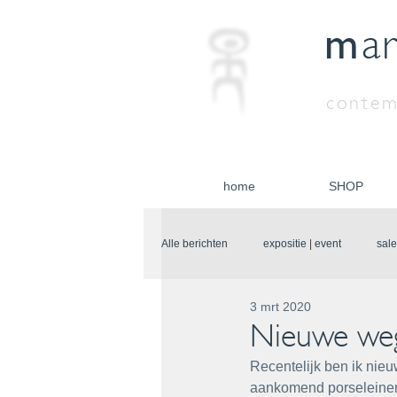
m
a
contem
home
SHOP
Alle berichten
expositie | event
sale
3 mrt 2020
Nieuwe we
Recentelijk ben ik nie
aankomend porseleinen 