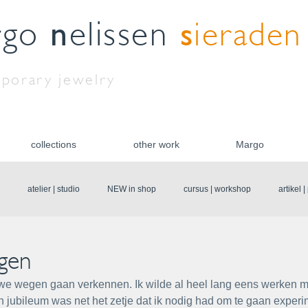
n
s
rgo
elissen
ieraden
porary jewelry
collections
other work
Margo
atelier | studio
NEW in shop
cursus | workshop
artikel 
gen
uwe wegen gaan verkennen. Ik wilde al heel lang eens werken m
jubileum was net het zetje dat ik nodig had om te gaan experim