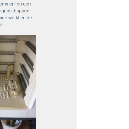
'temmen' en een 
 eigenschappen 
n mee werkt en de 
e!