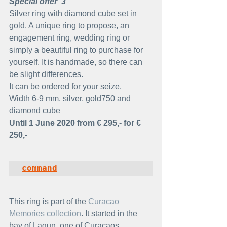
Special offer  3
Silver ring with diamond cube set in 
gold. A unique ring to propose, an 
engagement ring, wedding ring or 
simply a beautiful ring to purchase for 
yourself. It is handmade, so there can 
be slight differences.
It can be ordered for your seize.
Width 6-9 mm, silver, gold750 and 
diamond cube
Until 1 June 2020 from € 295,- for € 
250,-
command
This ring is part of the 
Curacao 
Memories collection
. It started in the 
bay of Lagun, one of Curacaos 