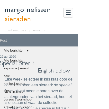
m
n
argo
elissen
s
ieraden
contemporary jewelry
Post
Alle berichten
22 apr 2020
Alle berichten
Special offer 3
expositie | event
English below. 
sale
Elke week selecteer ik kris kras door de 
atelier | studio
collecties heen een sieraad: 
de special
. 
Je krijgt wat meer te horen over de 
NEW in shop
achtergronden van het sieraad, hoe het 
cursus | workshop
is ontstaan of waar de collectie 
artikel | publication
vandaan komt.  Die 
special
 is tot 1 juni 