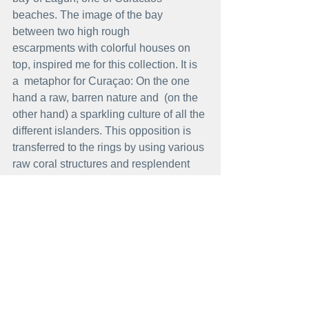
beaches. The image of the bay 
between two high rough 
escarpments with colorful houses on 
top, inspired me for this collection. It is 
a  metaphor for Curaçao: On the one 
hand a raw, barren nature and  (on the  
other hand) a sparkling culture of all the 
different islanders. This opposition is 
transferred to the rings by using various 
raw coral structures and resplendent 
precious stones.
Assignments
You can still contact me for 
assignments. The consultation is 
mainly done via 
mail/skype/facetime/whatsapp/phone. 
Feel free to get in touch.