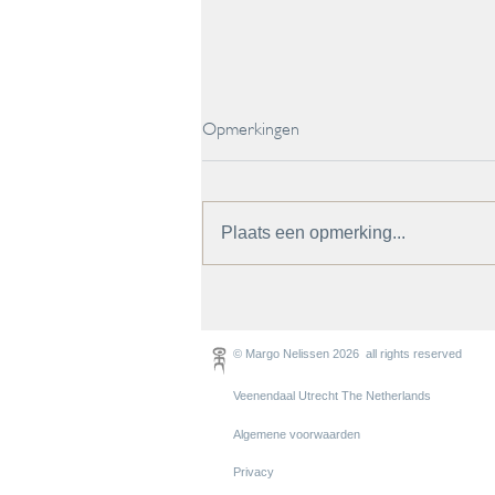
Opmerkingen
Plaats een opmerking...
Expositie Closets, Cabinets and
Containers of secrets
© Margo Nelissen 2026 all rights reserved
Veenendaal Utrecht The Netherlands
Algemene voorwaarden
Privacy