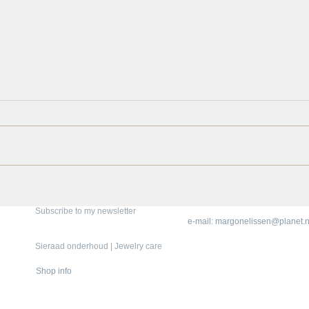
Margo's sieraden op Jewellery
Alloy
week München
Cent
Subscribe to my newsletter
e-mail:
margonelissen@planet.n
Sieraad onderhoud | Jewelry care
Shop info