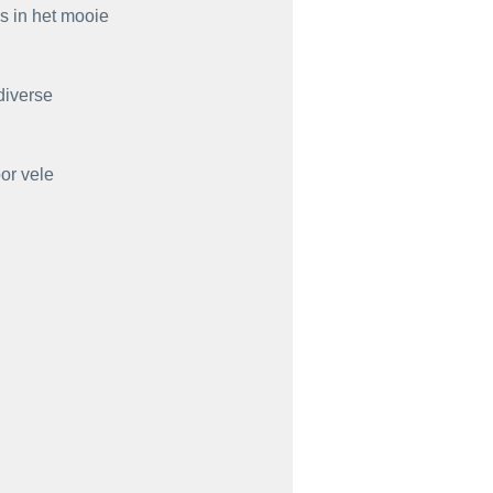
s in het mooie 
diverse 
or vele 