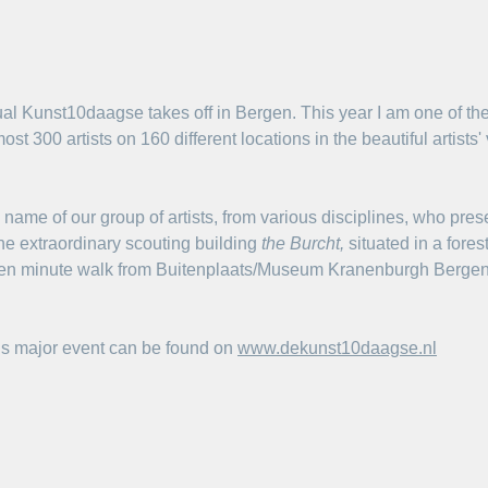
l Kunst10daagse takes off in Bergen. This year I am one of the pa
ost 300 artists on 160 different locations in the beautiful artists'
he name of our group of artists, from various disciplines, who pre
he extraordinary scouting building 
the Burcht,
 situated in a forest
 a ten minute walk from Buitenplaats/Museum Kranenburgh Bergen
his major event can be found on 
www.dekunst10daagse.nl