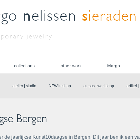
n
s
rgo
elissen
ieraden
porary jewelry
collections
other work
Margo
atelier | studio
NEW in shop
cursus | workshop
artikel 
gse Bergen
r de jaarlijkse Kunst10daagse in Bergen. Dit jaar ben ik een v