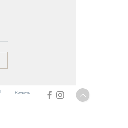
 - Wearable Art in Kunst
rum Haarlem
l
Reviews