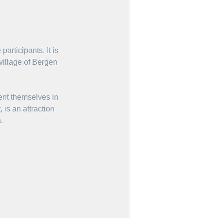
rticipants. It is 
 village of Bergen 
sent themselves in 
, is an attraction 
.