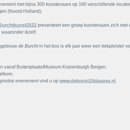
enement met bijna 300 kunstenaars op 160 verschillende locatie
gen (Noord-Holland).
Burchtkunst2022
presenteert een groep kunstenaars zich met 
 waaronder ikzelf. 
nggebouw 
de Burcht 
in het bos is elk jaar weer een trekpleister vo
pen vanaf Buitenplaats/Museum Kranenburgh Bergen.
elkom. 
t grootse evenement vind u op 
www.dekunst10daagse.nl