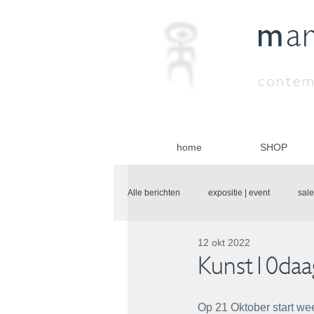
m
a
contem
home
SHOP
Alle berichten
expositie | event
sale
12 okt 2022
Kunst10daa
Op 21 Oktober start wee