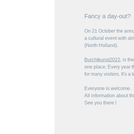
Fancy a day-out?
On 21 October the annua
a cultural event with alm
(North Holland).
Burchtkunst2022
, is t
one place. Every year t
for many visitors. It's
Everyone is welcome. 
All information about t
See you there !