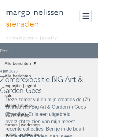
m
n
argo
elissen
s
ieraden
contemporary jewelry
Post
Alle berichten
4 jun 2025
Alle berichten
Zomerexpositie BIG Art &
expositie | event
Garden Gees
sale
Deze zomer vullen mijn creaties de (7!) 
atelier | studio
vitrines van Big Art & Garden in Gees 
(Drenthe). Er is een uitgebreid 
NEW in shop
overzicht te zien van mijn meest 
cursus | workshop
recente collecties. Ben je in de buurt 
artikel | publication
komende maanden, dan is een 